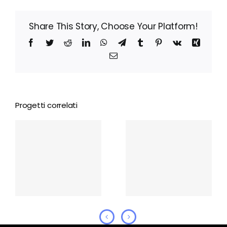
Share This Story, Choose Your Platform!
Facebook
Twitter
Reddit
LinkedIn
WhatsApp
Telegram
Tumblr
Pinterest
Vk
Xing
Email
Progetti correlati
Le Pigottine di
Cera una Bolla
Vanda