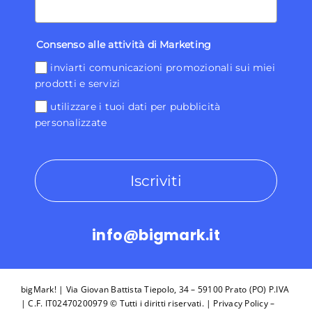
Consenso alle attività di Marketing
inviarti comunicazioni promozionali sui miei
prodotti e servizi
utilizzare i tuoi dati per pubblicità
personalizzate
Iscriviti
info@bigmark.it
bigMark! | Via Giovan Battista Tiepolo, 34 – 59100 Prato (PO) P.IVA
| C.F. IT02470200979 © Tutti i diritti riservati. |
Privacy Policy
–