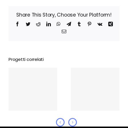
Share This Story, Choose Your Platform!
Facebook
Twitter
Reddit
LinkedIn
WhatsApp
Telegram
Tumblr
Pinterest
Vk
Xing
Email
Progetti correlati
La Ragazza dello
Cera una Bolla
Sputnik