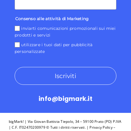
Consenso alle attività di Marketing
inviarti comunicazioni promozionali sui miei
prodotti e servizi
utilizzare i tuoi dati per pubblicità
personalizzate
Iscriviti
info@bigmark.it
bigMark! | Via Giovan Battista Tiepolo, 34 – 59100 Prato (PO) P.IVA
| C.F. IT02470200979 © Tutti i diritti riservati. |
Privacy Policy
–