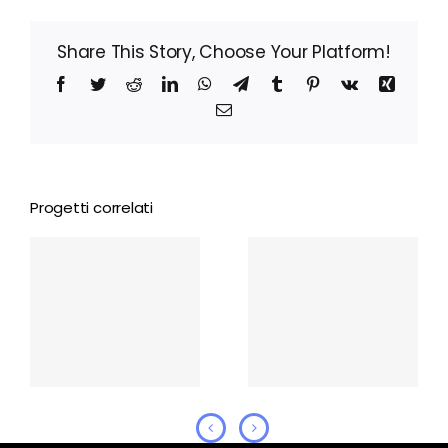
Share This Story, Choose Your Platform!
Facebook
Twitter
Reddit
LinkedIn
WhatsApp
Telegram
Tumblr
Pinterest
Vk
Xing
Email
Progetti correlati
Le Pigottine di
Cera una Bolla
Vanda