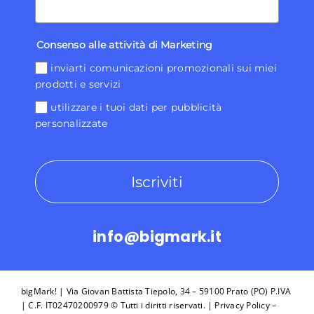
Consenso alle attività di Marketing
inviarti comunicazioni promozionali sui miei
prodotti e servizi
utilizzare i tuoi dati per pubblicità
personalizzate
Iscriviti
info@bigmark.it
bigMark! | Via Giovan Battista Tiepolo, 34 – 59100 Prato (PO) P.IVA
| C.F. IT02470200979 © Tutti i diritti riservati. |
Privacy Policy
–